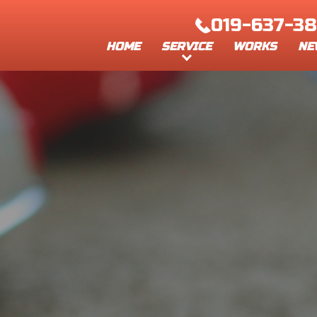
019-637-3
SERVICE
HOME
WORKS
NE