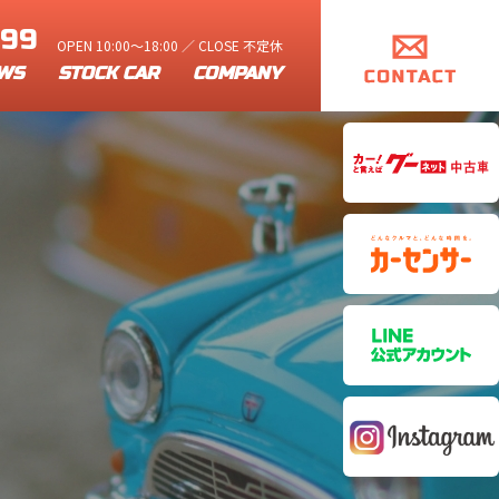
899
OPEN 10:00～18:00 ／ CLOSE 不定休
WS
STOCK CAR
COMPANY