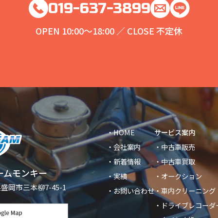
019-637-3899
OPEN 10:00～18:00 ／ CLOSE 不定休
・HOME
サービス案内
・会社案内
・中古車販売
・新着情報
・中古車買取
ームモンキー
・実績
・オークション
県盛岡市三本柳7-45-1
・お問い合わせ
・車内クリーニング
・ドライブレコーダ