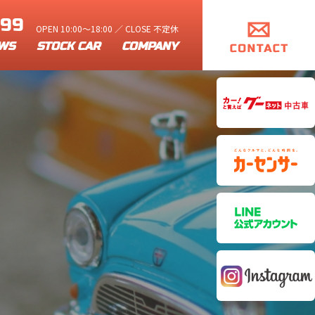
899
OPEN 10:00～18:00 ／ CLOSE 不定休
WS
STOCK CAR
COMPANY