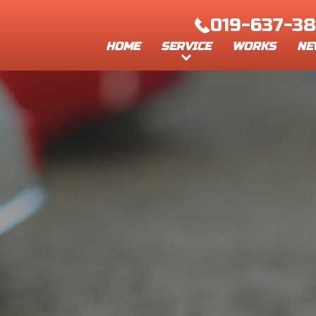
019-637-3
SERVICE
HOME
WORKS
NE