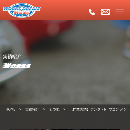
実績紹介
Works
HOME
>
実績紹介
>
その他
>
【作業実績】ホンダ・N_ワゴン メン