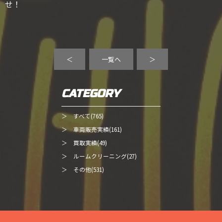
せ！
＜
一覧へ
＞
CATEGORY
＞ すべて(765)
＞ 車両販売実績(161)
＞ 買取実績(49)
＞ ルームクリーニング(27)
＞ その他(531)