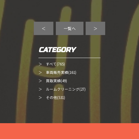
＜
一覧へ
＞
CATEGORY
＞ すべて(765)
＞ 車両販売実績(161)
＞ 買取実績(49)
＞ ルームクリーニング(27)
＞ その他(531)