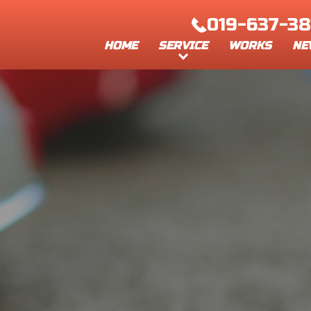
019-637-3
SERVICE
HOME
WORKS
NE