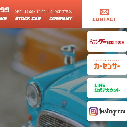
899
OPEN 10:00～18:00 ／ CLOSE 不定休
WS
STOCK CAR
COMPANY